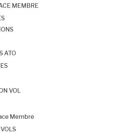
PACE MEMBRE
ES
IONS
S ATO
ES
ON VOL
pace Membre
 VOLS