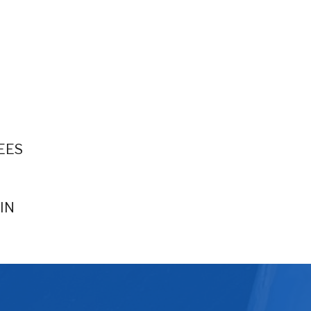
EES
IN