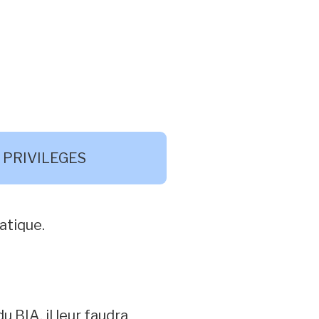
 PRIVILEGES
atique.
 BIA, il leur faudra