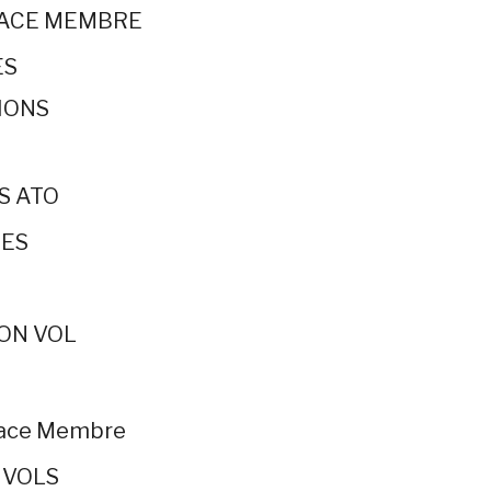
PACE MEMBRE
ES
IONS
S ATO
ES
ON VOL
pace Membre
 VOLS