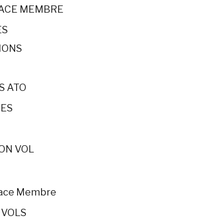
PACE MEMBRE
ES
IONS
S ATO
ES
ON VOL
pace Membre
 VOLS