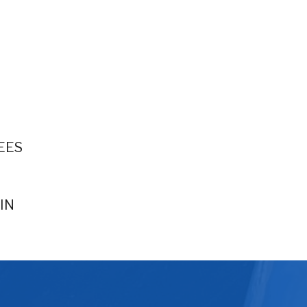
EES
IN