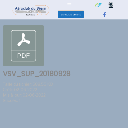
ESPACE MEMBRE
VSV_SUP_20180928
Taille du fichier: 588.55 KB
Créé: 02-06-2022
Mis à jour: 02-06-2022
Succès: 1