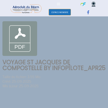
ESPACE MEMBRE
VOYAGE ST JACQUES DE
COMPOSTELLE BY INFOPÎLOTE_APR25
Taille du fichier: 3.55 Mo
Créé: 25-09-2025
Mis à jour: 25-09-2025