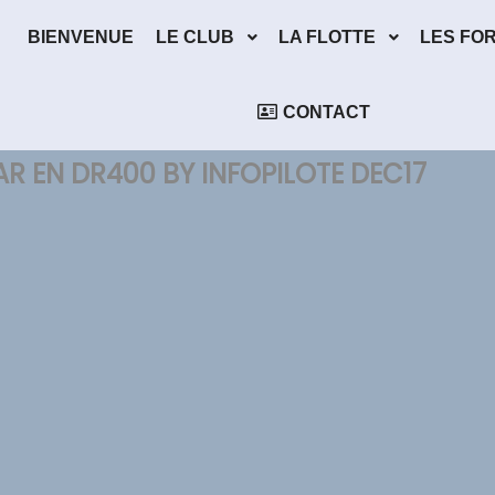
BIENVENUE
LE CLUB
LA FLOTTE
LES FO
CONTACT
R EN DR400 BY INFOPILOTE DEC17