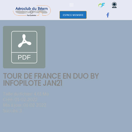
ESPACE MEMBRE
TOUR DE FRANCE EN DUO BY
INFOPILOTE JAN21
Taille du fichier: 4.61 Mo
Créé: 01-02-2022
Mis à jour: 01-02-2022
Succès: 3