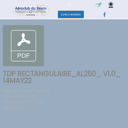
ESPACE MEMBRE
TDP RECTANGULAIRE_AL250_ V1.0_
14MAY22
Taille du fichier: 79.43 KB
Créé: 17-05-2022
Mis à jour: 17-05-2022
Succès: 36