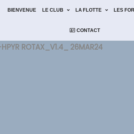
BIENVENUE
LE CLUB
LA FLOTTE
LES FO
CONTACT
-HPYR ROTAX_V1.4_ 26MAR24