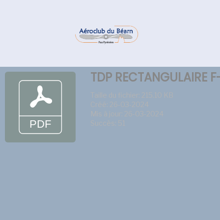
TDP RECTANGULAIRE F
Taille du fichier: 215.10 KB
Créé: 26-03-2024
Mis à jour: 26-03-2024
Succès: 51