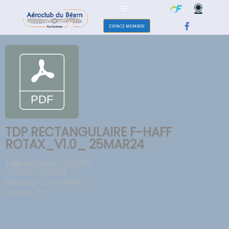
ESPACE MEMBRE
TDP RECTANGULAIRE F-HAFF
ROTAX_V1.0_ 25MAR24
Taille du fichier: 215.21 KB
Créé: 25-03-2024
Mis à jour: 25-03-2024
Succès: 29