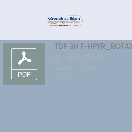
TDP BH F-HPYR_ROTA
Taille du fichier: 78.24 KB
Créé: 05-10-2023
Mis à jour: 05-10-2023
Succès: 37