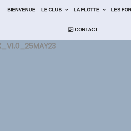
BIENVENUE
LE CLUB
LA FLOTTE
LES FO
CONTACT
X_V1.0_25MAY23