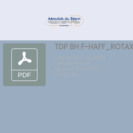
TDP BH F-HAFF_ROTA
Taille du fichier: 172.66 KB
Créé: 25-03-2024
Mis à jour: 25-03-2024
Succès: 30