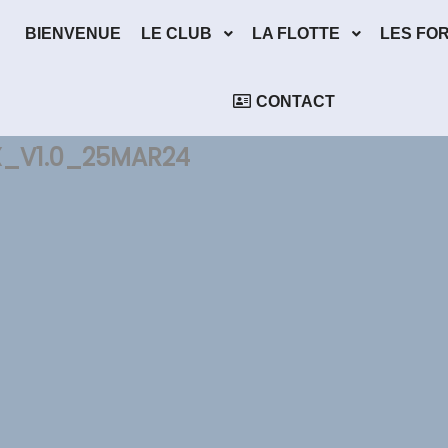
BIENVENUE
LE CLUB
LA FLOTTE
LES FO
CONTACT
X_V1.0_25MAR24