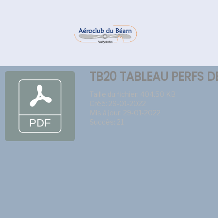
TB20 TABLEAU PERFS D
Taille du fichier: 404.50 KB
Créé: 29-01-2022
Mis à jour: 29-01-2022
Succès: 21