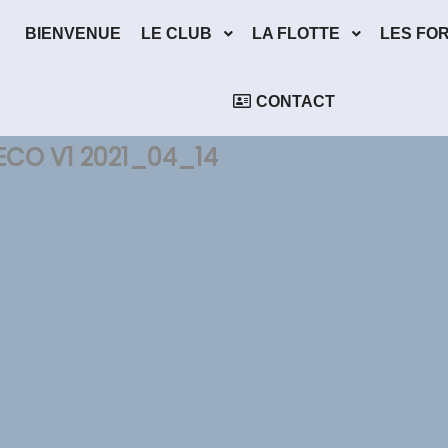
BIENVENUE
LE CLUB
LA FLOTTE
LES FO
CONTACT
ECO V1 2021_04_14