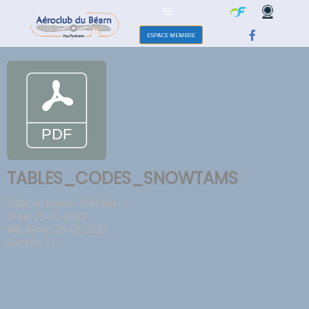
ESPACE MEMBRE
TABLES_CODES_SNOWTAMS
Taille du fichier: 4.30 Mo
Créé: 29-01-2022
Mis à jour: 29-01-2022
Succès: 1