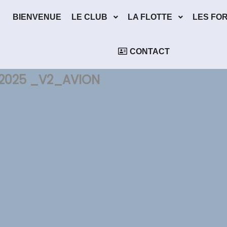
BIENVENUE
LE CLUB
LA FLOTTE
LES FO
CONTACT
 2025 _V2_AVION