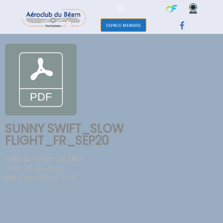
ESPACE MEMBRE
SUNNY SWIFT_SLOW
FLIGHT_FR_SEP20
Taille du fichier: 1.87 Mo
Créé: 29-01-2022
Mis à jour: 29-01-2022