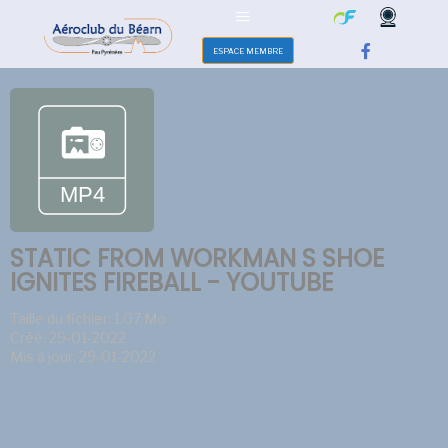
ESPACE MEMBRE
STATIC FROM WORKMAN S SHOE
IGNITES FIREBALL - YOUTUBE
Taille du fichier: 1.07 Mo
Créé: 29-01-2022
Mis à jour: 29-01-2022