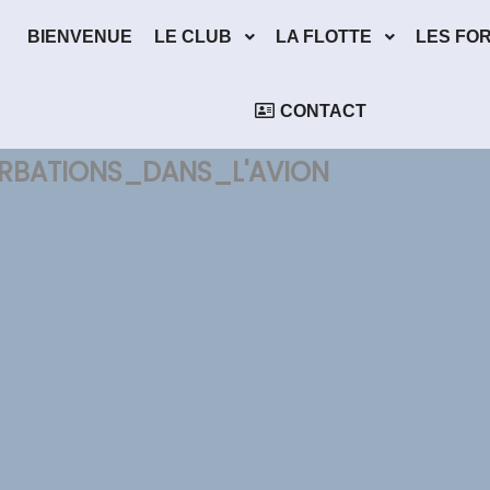
BIENVENUE
LE CLUB
LA FLOTTE
LES FO
CONTACT
RBATIONS_DANS_L'AVION