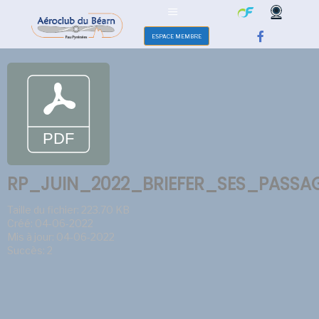
ESPACE MEMBRE
RP_JUIN_2022_BRIEFER_SES_PASSA
Taille du fichier: 223.70 KB
Créé: 04-06-2022
Mis à jour: 04-06-2022
Succès: 2