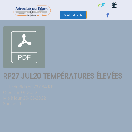
ESPACE MEMBRE
RP27 JUL20 TEMPÉRATURES ÉLEVÉES
Taille du fichier: 737.64 KB
Créé: 29-01-2022
Mis à jour: 29-01-2022
Succès: 1