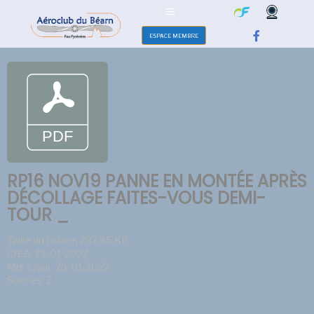
ESPACE MEMBRE
RP16 NOV19 PANNE EN MONTÉE APRÈS
DÉCOLLAGE FAITES-VOUS DEMI-
TOUR _
Taille du fichier: 287.85 KB
Créé: 29-01-2022
Mis à jour: 29-01-2022
Succès: 2