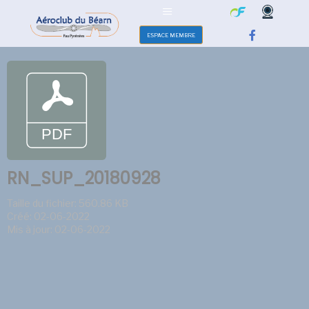
ESPACE MEMBRE
RN_SUP_20180928
Taille du fichier: 560.86 KB
Créé: 02-06-2022
Mis à jour: 02-06-2022