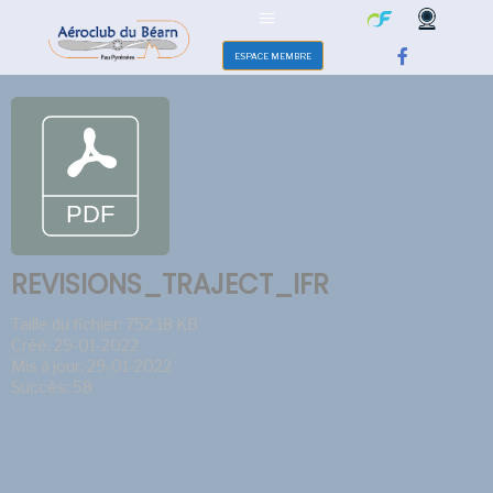
ESPACE MEMBRE
REVISIONS_TRAJECT_IFR
Taille du fichier: 752.18 KB
Créé: 29-01-2022
Mis à jour: 29-01-2022
Succès: 58