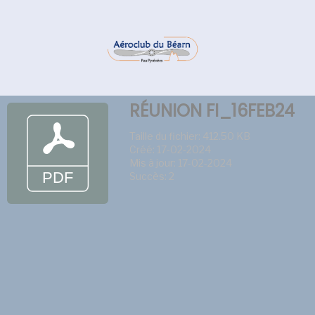
RÉUNION FI_16FEB24
Taille du fichier: 412.50 KB
Créé: 17-02-2024
Mis à jour: 17-02-2024
Succès: 2