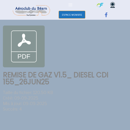
ESPACE MEMBRE
REMISE DE GAZ V1.5_ DIESEL CDI
155_26JUN25
Taille du fichier: 120.50 KB
Créé: 09-09-2025
Mis à jour: 09-09-2025
Succès: 4