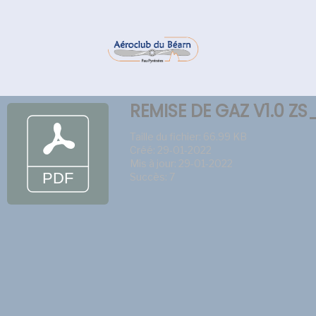
REMISE DE GAZ V1.0 Z
Taille du fichier: 66.99 KB
Créé: 29-01-2022
Mis à jour: 29-01-2022
Succès: 7