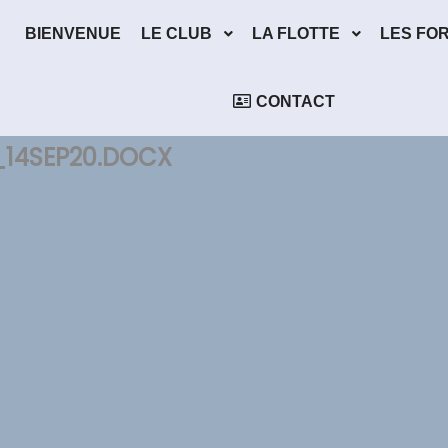
BIENVENUE
LE CLUB
LA FLOTTE
LES FO
CONTACT
S_14SEP20.DOCX