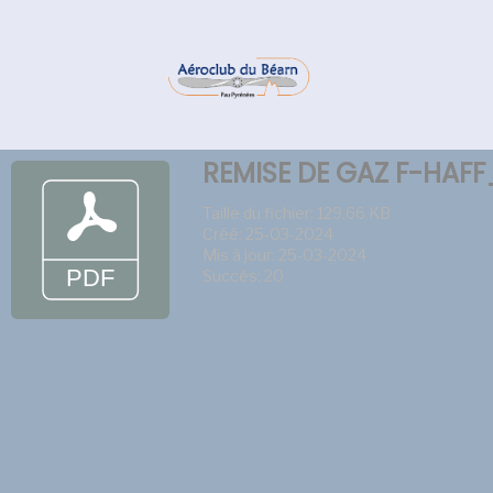
REMISE DE GAZ F-HAF
Taille du fichier: 129.66 KB
Créé: 25-03-2024
Mis à jour: 25-03-2024
Succès: 20