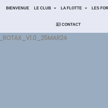
BIENVENUE
LE CLUB
LA FLOTTE
LES FO
CONTACT
F_ROTAX_V1.0_25MAR24