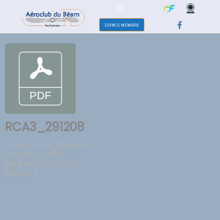
ESPACE MEMBRE
RCA3_291208
Taille du fichier: 873.86 KB
Créé: 29-01-2022
Mis à jour: 29-01-2022
Succès: 4