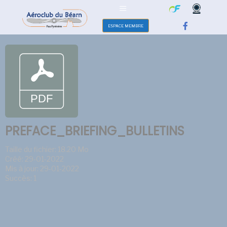
ESPACE MEMBRE
PREFACE_BRIEFING_BULLETINS
Taille du fichier: 18.20 Mo
Créé: 29-01-2022
Mis à jour: 29-01-2022
Succès: 1