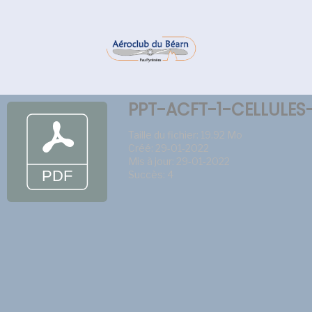
PPT-ACFT-1-CELLULES-
Taille du fichier: 19.92 Mo
Créé: 29-01-2022
Mis à jour: 29-01-2022
Succès: 4