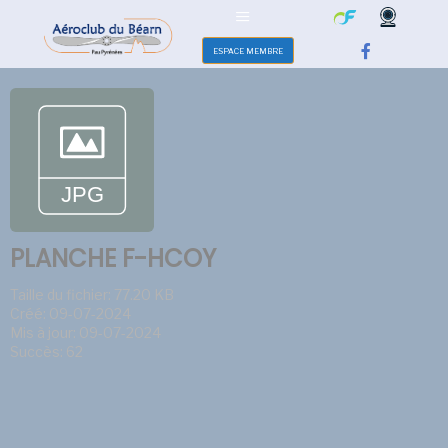
ESPACE MEMBRE
PLANCHE F-HCOY
Taille du fichier: 77.20 KB
Créé: 09-07-2024
Mis à jour: 09-07-2024
Succès: 62