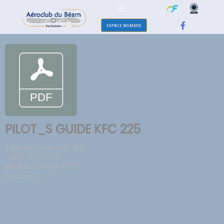
ESPACE MEMBRE
PILOT_S GUIDE KFC 225
Taille du fichier: 2.45 Mo
Créé: 29-01-2022
Mis à jour: 29-01-2022
Succès: 17