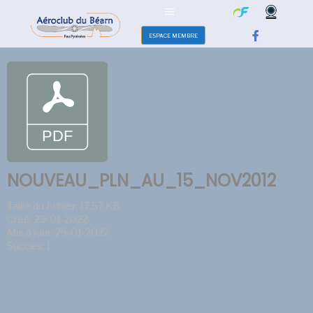
ESPACE MEMBRE
NOUVEAU_PLN_AU_15_NOV2012
Taille du fichier: 17.57 KB
Créé: 29-01-2022
Mis à jour: 29-01-2022
Succès: 1