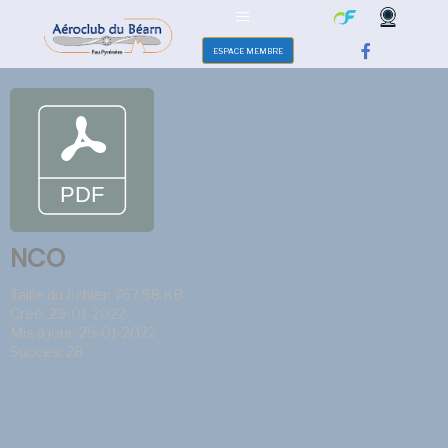
ESPACE MEMBRE
NCO
Taille du fichier: 767.58 KB
Créé: 29-01-2022
Mis à jour: 29-01-2022
Succès: 28