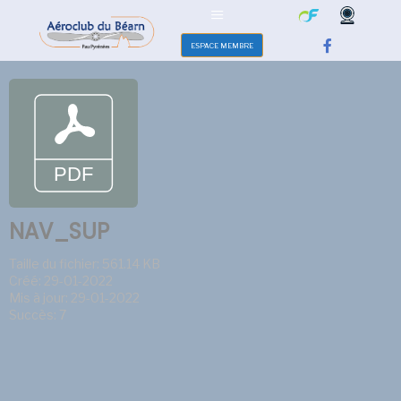
ESPACE MEMBRE
NAV_SUP
Taille du fichier: 561.14 KB
Créé: 29-01-2022
Mis à jour: 29-01-2022
Succès: 7