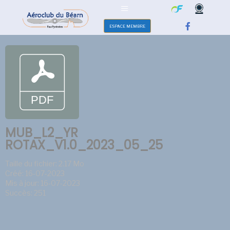
ESPACE MEMBRE
MUB_L2_YR
ROTAX_V1.0_2023_05_25
Taille du fichier: 2.17 Mo
Créé: 16-07-2023
Mis à jour: 16-07-2023
Succès: 251