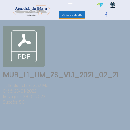
ESPACE MEMBRE
MUB_L1_LIM_ZS_V1.1_2021_02_21
Taille du fichier: 3.57 Mo
Créé: 29-01-2022
Mis à jour: 29-01-2022
Succès: 50