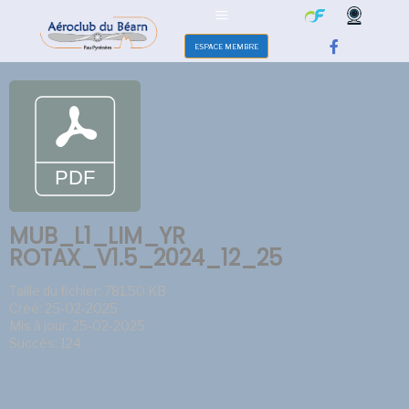
ESPACE MEMBRE
MUB_L1_LIM_YR
ROTAX_V1.5_2024_12_25
Taille du fichier: 781.50 KB
Créé: 25-02-2025
Mis à jour: 25-02-2025
Succès: 124