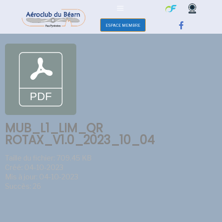
ESPACE MEMBRE
MUB_L1_LIM_QR
ROTAX_V1.0_2023_10_04
Taille du fichier: 709.45 KB
Créé: 04-10-2023
Mis à jour: 04-10-2023
Succès: 26