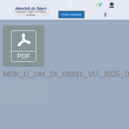
ESPACE MEMBRE
MUB_L1_LIM_DI_DIESEL_V1.1_2025_
Taille du fichier: 1.28 Mo
Créé: 21-09-2025
Mis à jour: 21-09-2025
Succès: 18