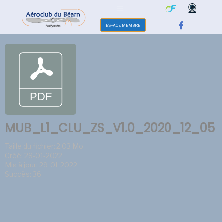
ESPACE MEMBRE
MUB_L1_CLU_ZS_V1.0_2020_12_05
Taille du fichier: 2.03 Mo
Créé: 29-01-2022
Mis à jour: 29-01-2022
Succès: 36