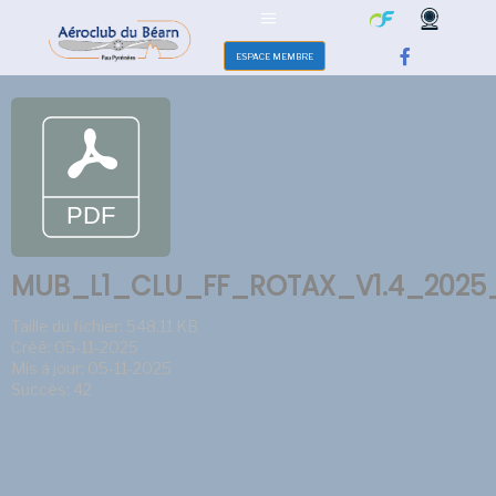
ESPACE MEMBRE
MUB_L1_CLU_FF_ROTAX_V1.4_2025_
Taille du fichier: 548.11 KB
Créé: 05-11-2025
Mis à jour: 05-11-2025
Succès: 42