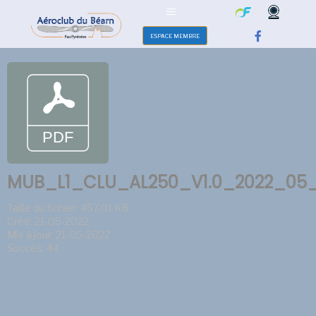
ESPACE MEMBRE
MUB_L1_CLU_AL250_V1.0_2022_05_
Taille du fichier: 457.01 KB
Créé: 21-05-2022
Mis à jour: 21-05-2022
Succès: 44