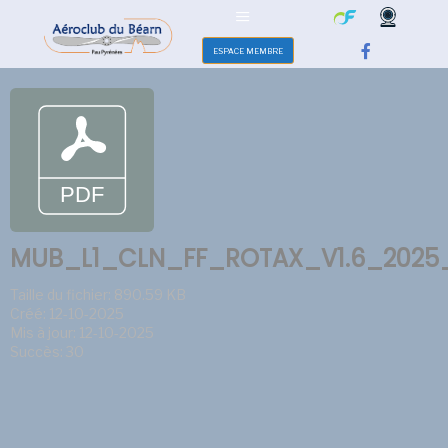
ESPACE MEMBRE
MUB_L1_CLN_FF_ROTAX_V1.6_2025
Taille du fichier: 890.59 KB
Créé: 12-10-2025
Mis à jour: 12-10-2025
Succès: 30