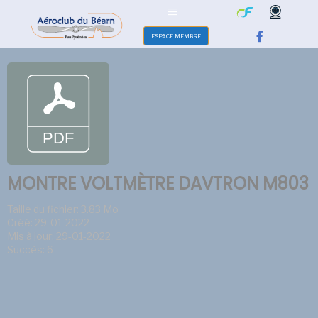
ESPACE MEMBRE
MONTRE VOLTMÈTRE DAVTRON M803
Taille du fichier: 3.83 Mo
Créé: 29-01-2022
Mis à jour: 29-01-2022
Succès: 6