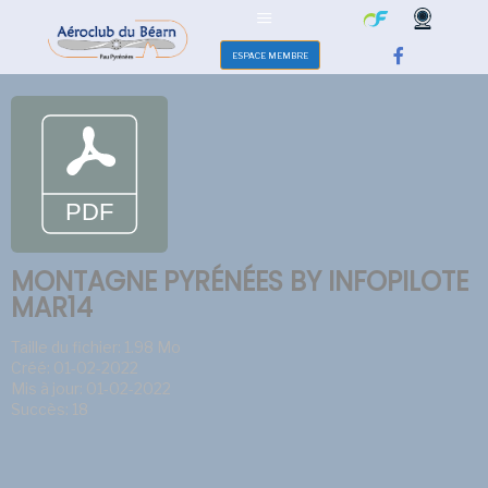
ESPACE MEMBRE
MONTAGNE PYRÉNÉES BY INFOPILOTE
MAR14
Taille du fichier: 1.98 Mo
Créé: 01-02-2022
Mis à jour: 01-02-2022
Succès: 18