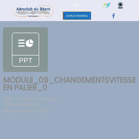
ESPACE MEMBRE
MODULE_09_CHANGEMENTSVITESSE
EN PALIER_0
Taille du fichier: 184.00 KB
Créé: 08-06-2022
Mis à jour: 08-06-2022