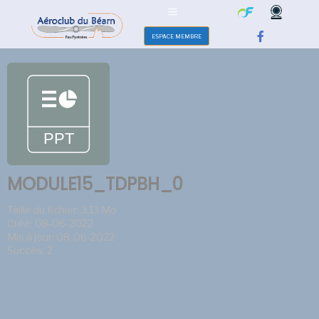
ESPACE MEMBRE
MODULE15_TDPBH_0
Taille du fichier: 3.13 Mo
Créé: 08-06-2022
Mis à jour: 08-06-2022
Succès: 2