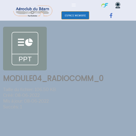
ESPACE MEMBRE
MODULE04_RADIOCOMM_0
Taille du fichier: 106.50 KB
Créé: 08-06-2022
Mis à jour: 08-06-2022
Succès: 1